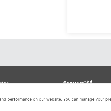
nter
ติดตามเราได้ที่
Call Center
and performance on our website. You can manage your pre
02-251-9456
(08.00-20.00 น.)