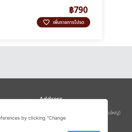
฿790
favorite_border
เพิ่มรายการโปรด
Address
บริษัท อิกไนท์ เอ สตาร์ จำกัด (สำนักงานใหญ่)
ferences by clicking "Change
ignite สาขา MBK Tower ชั้น 15
ถนนพญาไท แขวงวังใหม่ เขตปทุมวัน