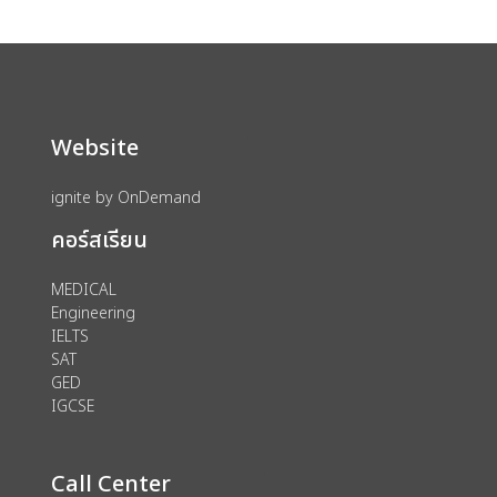
Website
ignite by OnDemand
คอร์สเรียน
MEDICAL
Engineering
IELTS
SAT
GED
IGCSE
Call Center