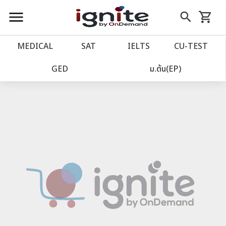
close
close
Skip
menu
search
shopping_cart
รถเข็น
to
Content
หน้าแรก
account_balance
MEDICAL
SAT
IELTS
CU‑TEST
เว็บไซต์อิกไนท์
power_settings_new
GED
ม.ต้น(EP)
โปรโมชั่น
local_offer
วางแผนการเรียน
import_contacts
เข้าสู่ระบบ
account_circle
ลงทะเบียน
assignment