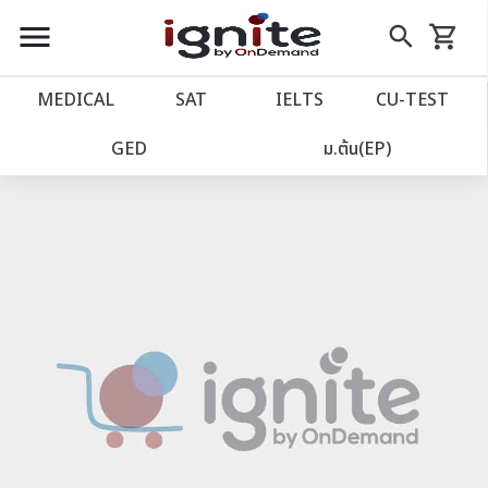
close
close
Skip
menu
search
shopping_cart
รถเข็น
to
Content
หน้าแรก
account_balance
MEDICAL
SAT
IELTS
CU‑TEST
เว็บไซต์อิกไนท์
power_settings_new
GED
ม.ต้น(EP)
โปรโมชั่น
local_offer
วางแผนการเรียน
import_contacts
เข้าสู่ระบบ
account_circle
ลงทะเบียน
assignment