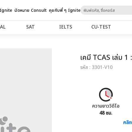
Skip
 Ignite
นัดหมาย Consult
คุยกับพี่ ๆ Ignite
to
Content
AL
SAT
IELTS
CU‑TEST
เคมี TCAS เล่ม 1 
รหัส : 3301-V10
ความยาววิดีโอ
48 ชม.
คลิก