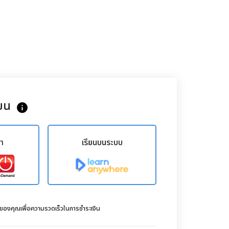
ยน
info
ขา
เรียนบนระบบ
ดของคุณเพื่อความรวดเร็วในการชำระเงิน