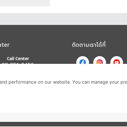
nter
ติดตามเราได้ที่
Call Center
02-251-9456
(08.00-20.00 น.)
ส่วนหนึ่งของบริษัทในเค
and performance on our website. You can manage your pre