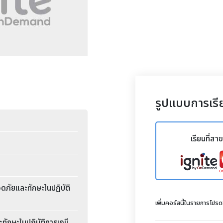
รูปแบบการเรี
เรียนที่สา
ัยและทักษะในปฏิบัติ
เพิ่มคอร์สนี้ในรายการโปร
ทักษะในปฏิบัติการเคมี