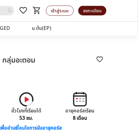
favorite_border
shopping_cart
รถเข็น
เข้าสู่ระบบ
ลงทะเบียน
GED
ม.ต้น(EP)
: กลุ่มอะตอม
favorite_border
ชั่วโมงที่เรียนได้
อายุคอร์สเรียน
53 ชม.
8 เดือน
เพื่ออ่านเงื่อนไขการนับอายุคอร์ส