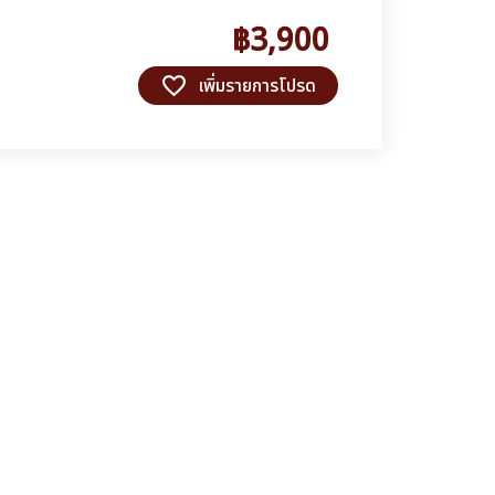
฿3,900
favorite_border
เพิ่มรายการโปรด