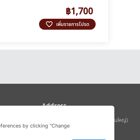
฿1,700
favorite_border
เพิ่มรายการโปรด
Address
บริษัท อิกไนท์ เอ สตาร์ จำกัด (สำนักงานใหญ่)
ferences by clicking "Change
ignite สาขา MBK Tower ชั้น 15
ถนนพญาไท แขวงวังใหม่ เขตปทุมวัน