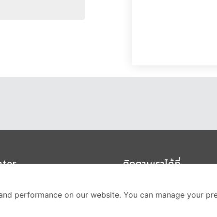
nter
ติดตามเราได้ที่
Call Center
and performance on our website. You can manage your pre
02-251-9456
(08.00-20.00 น.)