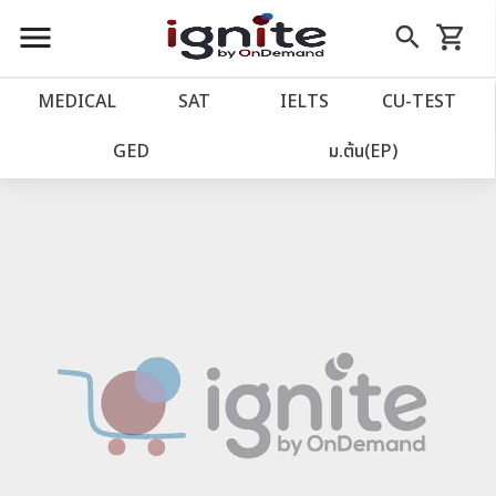
close
close
Skip
menu
search
shopping_cart
รถเข็น
to
Content
หน้าแรก
account_balance
MEDICAL
SAT
IELTS
CU‑TEST
เว็บไซต์อิกไนท์
power_settings_new
GED
ม.ต้น(EP)
โปรโมชั่น
local_offer
วางแผนการเรียน
import_contacts
เข้าสู่ระบบ
account_circle
ลงทะเบียน
assignment