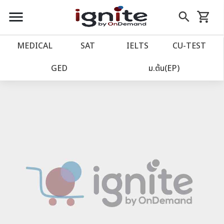
close
close
Skip
menu
search
shopping_cart
รถเข็น
to
Content
หน้าแรก
account_balance
MEDICAL
SAT
IELTS
CU‑TEST
เว็บไซต์อิกไนท์
power_settings_new
GED
ม.ต้น(EP)
โปรโมชั่น
local_offer
วางแผนการเรียน
import_contacts
เข้าสู่ระบบ
account_circle
ลงทะเบียน
assignment