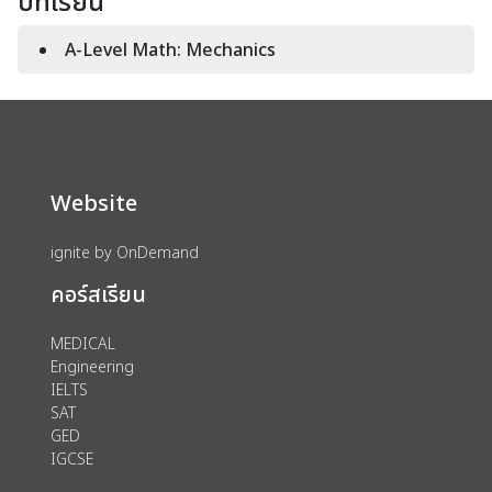
บทเรียน
A-Level Math: Mechanics
Website
ignite by OnDemand
คอร์สเรียน
MEDICAL
Engineering
IELTS
SAT
GED
IGCSE