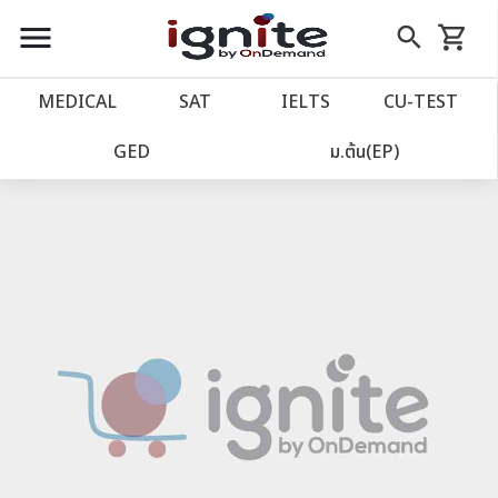
close
close
Skip
menu
search
shopping_cart
รถเข็น
to
Content
หน้าแรก
account_balance
MEDICAL
SAT
IELTS
CU‑TEST
เว็บไซต์อิกไนท์
power_settings_new
GED
ม.ต้น(EP)
โปรโมชั่น
local_offer
วางแผนการเรียน
import_contacts
เข้าสู่ระบบ
account_circle
ลงทะเบียน
assignment