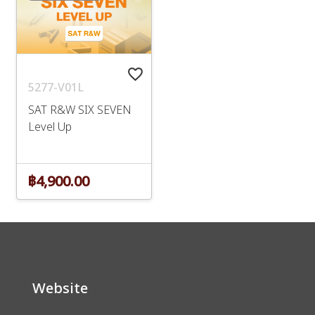
favorite_border
5277-V01L
SAT R&W SIX SEVEN
Level Up
฿4,900.00
Website