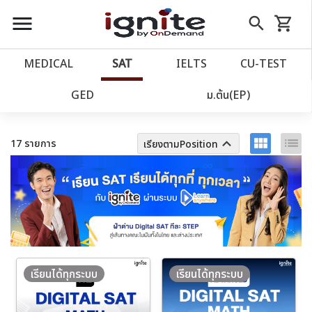
close
close
Skip
menu
search
shopping_cart
รถเข็น
to
Content
หน้าแรก
account_balance
MEDICAL
SAT
IELTS
CU‑TEST
เว็บไซต์อิกไนท์
ตัวกรอง
ล้างทั้งหมด
power_settings_new
GED
ม.ต้น(EP)
โปรโมชั่น
local_offer
view_module
list
keyboard_arrow_up
17 รายการ
เรียงตามPosition
วางแผนการเรียน
import_contacts
เข้าสู่ระบบ
account_circle
ลงทะเบียน
assignment
เรียนได้ทุกระบบ
เรียนได้ทุกระบบ