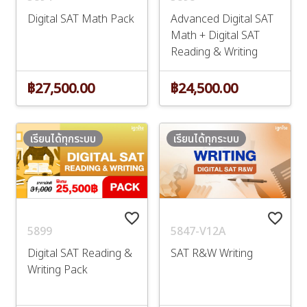
Digital SAT Math Pack
Advanced Digital SAT
Math + Digital SAT
Reading & Writing
฿27,500.00
฿24,500.00
เรียนได้ทุกระบบ
เรียนได้ทุกระบบ
favorite_border
favorite_border
5899
5847-V12A
Digital SAT Reading &
SAT R&W Writing
Writing Pack