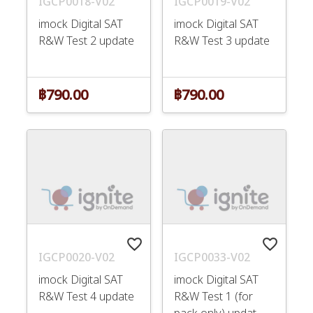
IGCP0018-V02
IGCP0019-V02
imock Digital SAT
imock Digital SAT
R&W Test 2 update
R&W Test 3 update
฿790.00
฿790.00
favorite_border
favorite_border
IGCP0020-V02
IGCP0033-V02
imock Digital SAT
imock Digital SAT
R&W Test 4 update
R&W Test 1 (for
pack only) updat