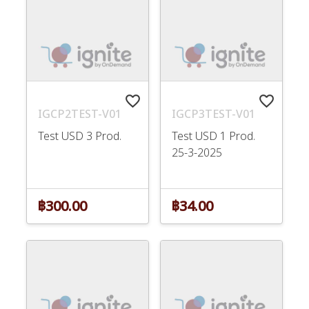
favorite_border
favorite_border
IGCP2TEST-V01
IGCP3TEST-V01
Test USD 3 Prod.
Test USD 1 Prod.
25-3-2025
฿300.00
฿34.00