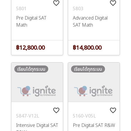
favorite_border
favorite_border
5801
5803
Pre Digital SAT
Advanced Digital
Math
SAT Math
฿12,800.00
฿14,800.00
เรียนได้ทุกระบบ
เรียนได้ทุกระบบ
favorite_border
favorite_border
5847-V12L
5160-V05L
Intensive Digital SAT
Pre Digital SAT R&W