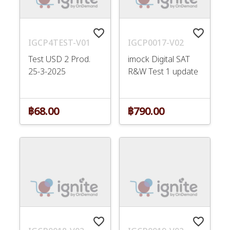
favorite_border
favorite_border
IGCP4TEST-V01
IGCP0017-V02
Test USD 2 Prod.
imock Digital SAT
25-3-2025
R&W Test 1 update
฿68.00
฿790.00
favorite_border
favorite_border