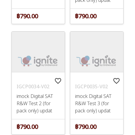
฿790.00
฿790.00
favorite_border
favorite_border
IGCP0034-V02
IGCP0035-V02
imock Digital SAT
imock Digital SAT
R&W Test 2 (for
R&W Test 3 (for
pack only) updat
pack only) updat
฿790.00
฿790.00