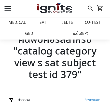
close
close
Skip
menu
search
shopping_cart
รถเข็น
to
Content
หน้าแรก
account_balance
MEDICAL
SAT
IELTS
CU‑TEST
เว็บไซต์อิกไนท์
power_settings_new
GED
ม.ต้น(EP)
ค้นพบคอร์สสำหรับ
"catalog category
โปรโมชั่น
local_offer
view s sat subject
วางแผนการเรียน
import_contacts
test id 379"
เข้าสู่ระบบ
account_circle
ลงทะเบียน
assignment
ตัวกรอง
ล้างทั้งหมด