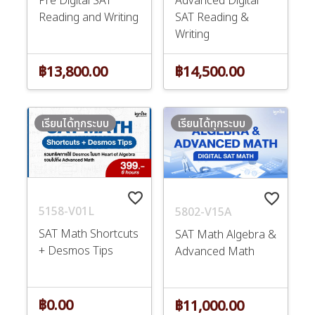
Pre Digital SAT
Advanced Digital
Reading and Writing
SAT Reading &
Writing
฿13,800.00
฿14,500.00
เรียนได้ทุกระบบ
เรียนได้ทุกระบบ
favorite_border
favorite_border
5158-V01L
5802-V15A
SAT Math Shortcuts
SAT Math Algebra &
+ Desmos Tips
Advanced Math
฿0.00
฿11,000.00