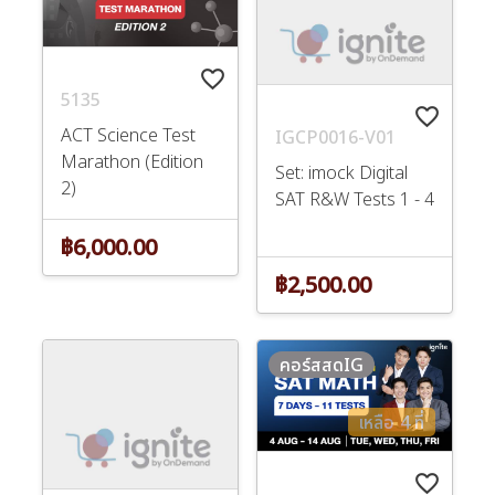
favorite_border
5135
favorite_border
ACT Science Test
IGCP0016-V01
Marathon (Edition
Set: imock Digital
2)
SAT R&W Tests 1 - 4
฿6,000.00
฿2,500.00
คอร์สสดIG
เหลือ 4 ที่
favorite_border