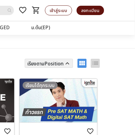
favorite_border
shopping_cart
รถเข็น
เข้าสู่ระบบ
ลงทะเบียน
GED
ม.ต้น(EP)
view_module
list
keyboard_arrow_up
เรียงตามPosition
เรียนได้ทุกระบบ
favorite_border
favorite_border