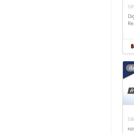
58
Dig
Re
฿
เร
58
คอร