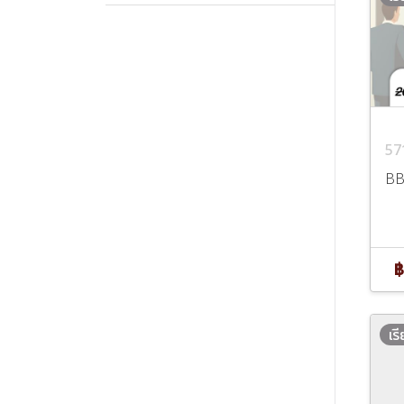
57
BB
฿
เร