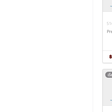
51
Pr
฿
เร