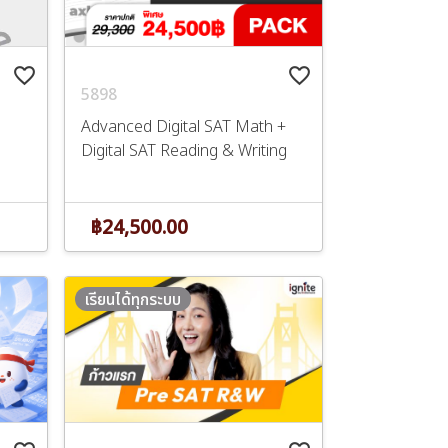
favorite_border
favorite_border
5898
Advanced Digital SAT Math +
Digital SAT Reading & Writing
฿24,500.00
เรียนได้ทุกระบบ