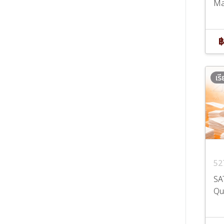
Ma
฿
เร
52
SA
Qu