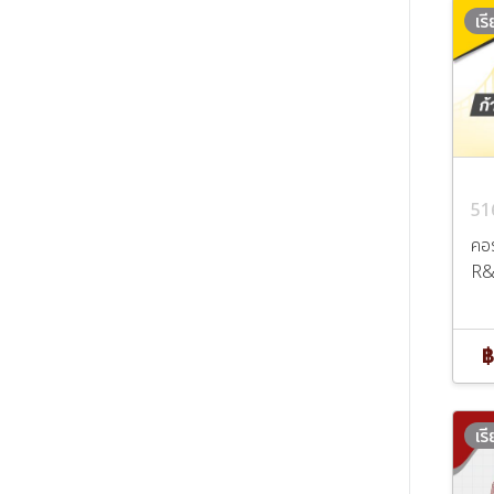
เร
51
คอร
R
฿
เร