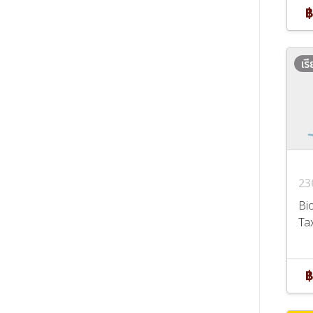
฿
เร
23
Bio
Ta
฿