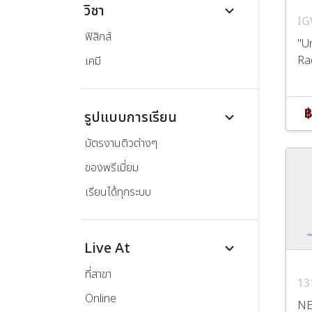
วิชา
keyboard_arrow_down
IG
ฟิสิกส์
"U
Rad
เคมี
฿
รูปแบบการเรียน
keyboard_arrow_down
บัตรงานติวต่างๆ
ของพรีเมี่ยม
เรียนได้ทุกระบบ
Live At
keyboard_arrow_down
ที่สาขา
13
Online
NE