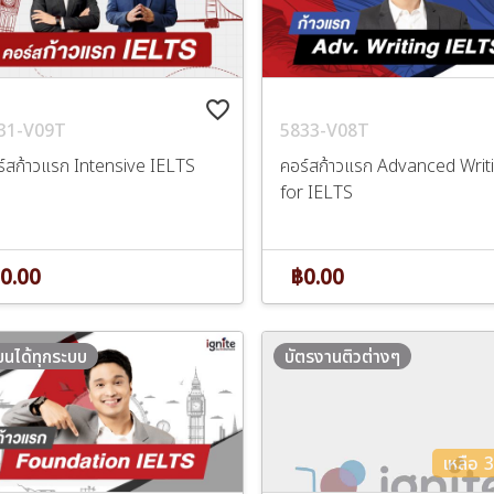
favorite_border
31-V09T
5833-V08T
ร์สก้าวแรก Intensive IELTS
คอร์สก้าวแรก Advanced Writ
for IELTS
0.00
฿0.00
ียนได้ทุกระบบ
บัตรงานติวต่างๆ
เหลือ 30