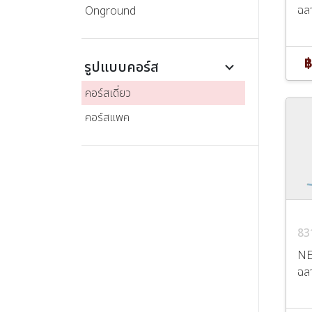
ฉลา
Onground
฿
รูปแบบคอร์ส
keyboard_arrow_down
คอร์สเดี่ยว
คอร์สแพค
83
NE
ฉลา