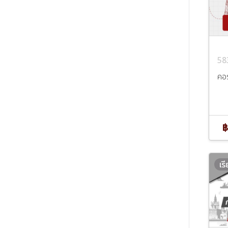
58
คอ
฿
เร