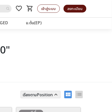
favorite_border
shopping_cart
รถเข็น
เข้าสู่ระบบ
ลงทะเบียน
GED
ม.ต้น(EP)
40"
view_module
list
keyboard_arrow_up
เรียงตามPosition