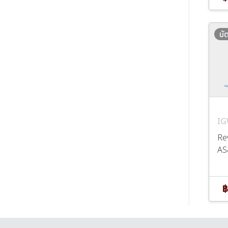
บั
IG
Re
AS
฿