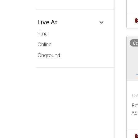
฿
Live At
keyboard_arrow_down
ที่สาขา
บั
Online
Onground
IG
Re
AS
฿