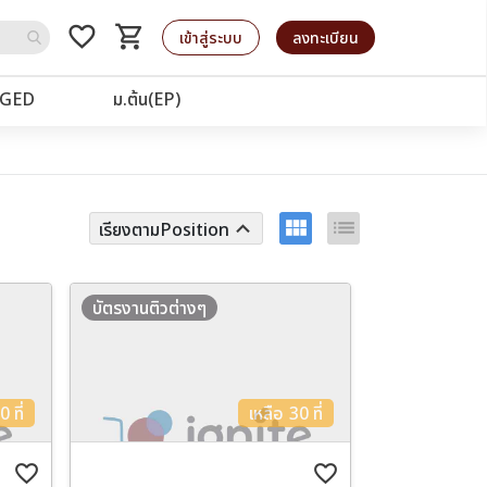
favorite_border
shopping_cart
รถเข็น
เข้าสู่ระบบ
ลงทะเบียน
GED
ม.ต้น(EP)
view_module
list
keyboard_arrow_up
เรียงตามPosition
บัตรงานติวต่างๆ
 ที่
เหลือ 30 ที่
favorite_border
favorite_border