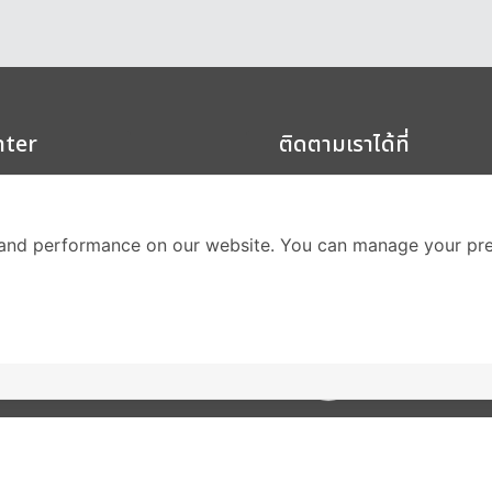
nter
ติดตามเราได้ที่
Call Center
02-251-9456
and performance on our website. You can manage your pre
(08.00-20.00 น.)
ส่วนหนึ่งของบริษัทในเค