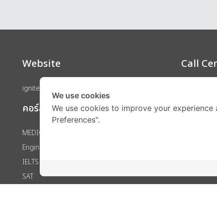
Website
Call Ce
ignite by OnDemand
We use cookies
คอร์สเรียน
We use cookies to improve your experience 
Preferences".
MEDICAL
Engineering
IELTS
SAT
GED
IGCSE