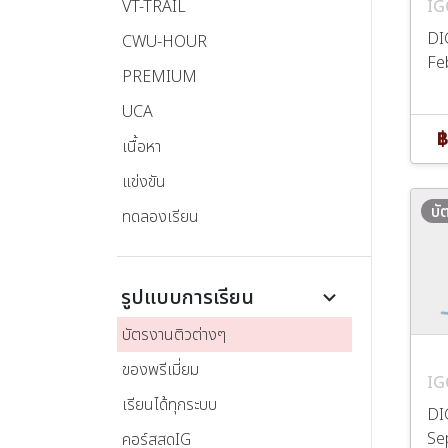
VT-TRAIL
IG
DI
CWU-HOUR
Fe
PREMIUM
UCA
฿
เนื้อหา
แข่งขัน
บั
ทดลองเรียน
รูปแบบการเรียน
keyboard_arrow_down
บัตรงานติวต่างๆ
ของพรีเมี่ยม
IG
เรียนได้ทุกระบบ
DI
Se
คอร์สสดIG