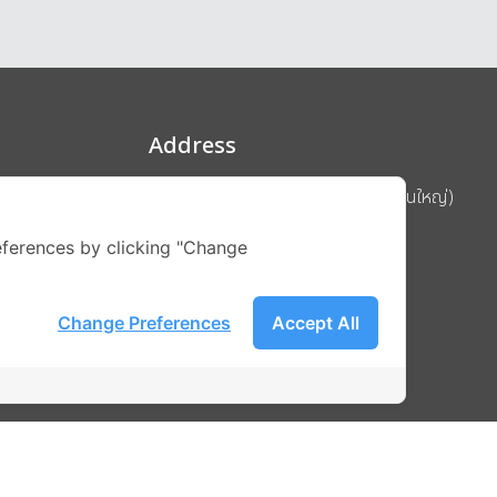
Address
บริษัท อิกไนท์ เอ สตาร์ จำกัด (สำนักงานใหญ่)
ignite สาขา MBK Tower ชั้น 15
ferences by clicking "Change
ถนนพญาไท แขวงวังใหม่ เขตปทุมวัน
รือ
กรุงเทพมหานคร 10330
Change Preferences
Accept All