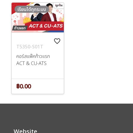
เรียนได้ทุกระบบ
favorite_border
T5350-S01T
คอร์สแพ๊คก้าวแรก
ACT & CU-ATS
฿0.00
Website