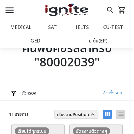
close
close
Skip
menu
search
shopping_cart
รถเข็น
to
Content
หน้าแรก
account_balance
MEDICAL
SAT
IELTS
CU‑TEST
เว็บไซต์อิกไนท์
power_settings_new
GED
ม.ต้น(EP)
ค้นพบคอร์สสำหรับ
"80002039"
โปรโมชั่น
local_offer
วางแผนการเรียน
import_contacts
เข้าสู่ระบบ
account_circle
ตัวกรอง
ล้างทั้งหมด
ลงทะเบียน
assignment
view_module
list
keyboard_arrow_up
11 รายการ
เรียงตามPosition
เรียนได้ทุกระบบ
บัตรงานติวต่างๆ