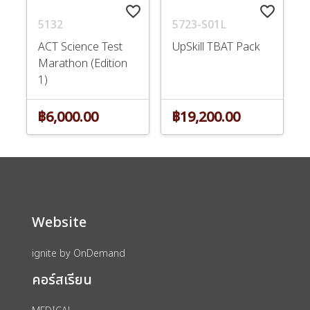
favorite_border
favorite_border
5132
5723-S01L
ACT Science Test
UpSkill TBAT Pack
Marathon (Edition
1)
฿6,000.00
฿19,200.00
Website
ignite by OnDemand
คอร์สเรียน