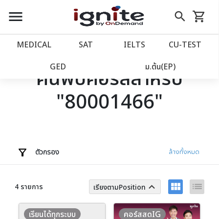
close
close
Skip
menu
search
shopping_cart
รถเข็น
to
Content
หน้าแรก
account_balance
MEDICAL
SAT
IELTS
CU‑TEST
เว็บไซต์อิกไนท์
power_settings_new
GED
ม.ต้น(EP)
ค้นพบคอร์สสำหรับ
"80001466"
โปรโมชั่น
local_offer
วางแผนการเรียน
import_contacts
เข้าสู่ระบบ
account_circle
ตัวกรอง
ล้างทั้งหมด
ลงทะเบียน
assignment
view_module
list
keyboard_arrow_up
4 รายการ
เรียงตามPosition
เรียนได้ทุกระบบ
คอร์สสดIG