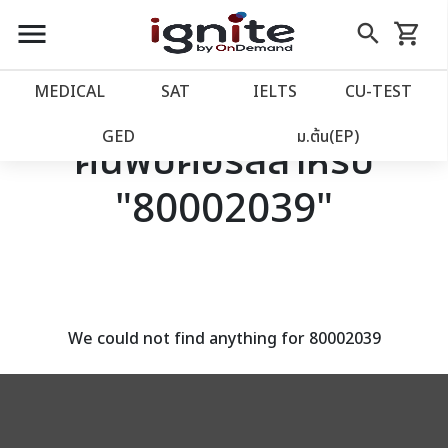
close
close
Skip
menu
search
shopping_cart
รถเข็น
to
Content
หน้าแรก
account_balance
MEDICAL
SAT
IELTS
CU‑TEST
เว็บไซต์อิกไนท์
power_settings_new
GED
ม.ต้น(EP)
ค้นพบคอร์สสำหรับ
"80002039"
โปรโมชั่น
local_offer
วางแผนการเรียน
import_contacts
เข้าสู่ระบบ
account_circle
We could not find anything for 80002039
ลงทะเบียน
assignment