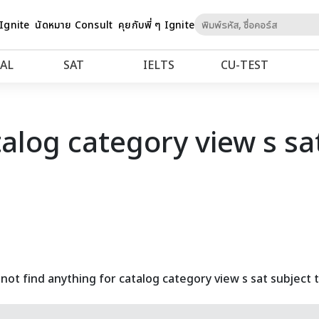
Skip
 Ignite
นัดหมาย Consult
คุยกับพี่ ๆ Ignite
to
Content
AL
SAT
IELTS
CU‑TEST
talog category view s sat
not find anything for catalog category view s sat subject t