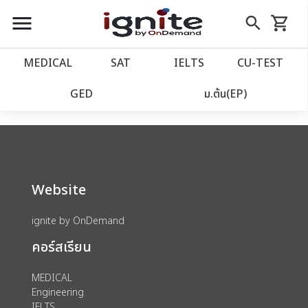
close
close
Skip
menu
search
shopping_cart
รถเข็น
to
Content
หน้าแรก
account_balance
MEDICAL
SAT
IELTS
CU‑TEST
We could not find anything for catalog
เว็บไซต์อิกไนท์
power_settings_new
GED
ม.ต้น(EP)
category view s sat subject test id 379
โปรโมชั่น
local_offer
วางแผนการเรียน
import_contacts
Website
เข้าสู่ระบบ
account_circle
ignite by OnDemand
คอร์สเรียน
ลงทะเบียน
assignment
MEDICAL
Engineering
IELTS