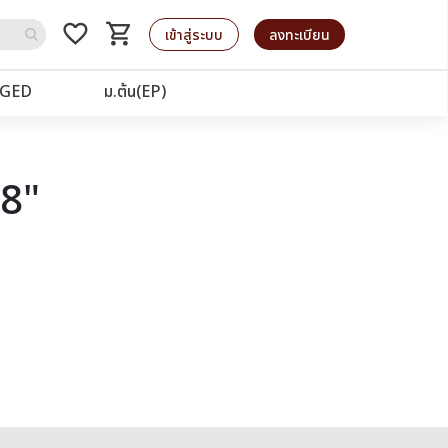
favorite_border
shopping_cart
รถเข็น
เข้าสู่ระบบ
ลงทะเบียน
GED
ม.ต้น(EP)
58"