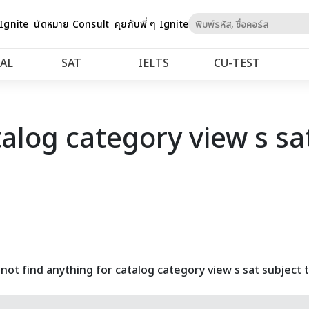
Skip
 Ignite
นัดหมาย Consult
คุยกับพี่ ๆ Ignite
to
Content
AL
SAT
IELTS
CU‑TEST
talog category view s sat
not find anything for catalog category view s sat subject t