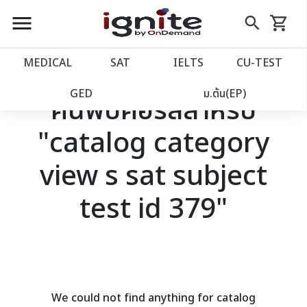
close
close
Skip
menu
search
shopping_cart
รถเข็น
to
Content
หน้าแรก
account_balance
MEDICAL
SAT
IELTS
CU‑TEST
เว็บไซต์อิกไนท์
power_settings_new
GED
ม.ต้น(EP)
ค้นพบคอร์สสำหรับ
"catalog category
โปรโมชั่น
local_offer
view s sat subject
วางแผนการเรียน
import_contacts
test id 379"
เข้าสู่ระบบ
account_circle
ลงทะเบียน
assignment
We could not find anything for catalog