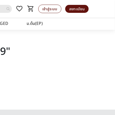
favorite_border
shopping_cart
รถเข็น
เข้าสู่ระบบ
ลงทะเบียน
GED
ม.ต้น(EP)
39"