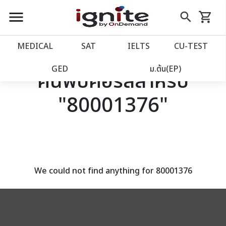
close
close
Skip
menu
search
shopping_cart
รถเข็น
to
Content
หน้าแรก
account_balance
MEDICAL
SAT
IELTS
CU‑TEST
เว็บไซต์อิกไนท์
power_settings_new
GED
ม.ต้น(EP)
ค้นพบคอร์สสำหรับ
"80001376"
โปรโมชั่น
local_offer
วางแผนการเรียน
import_contacts
เข้าสู่ระบบ
account_circle
We could not find anything for 80001376
ลงทะเบียน
assignment