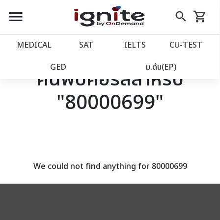
close
close
Skip
menu
search
shopping_cart
รถเข็น
to
Content
หน้าแรก
account_balance
MEDICAL
SAT
IELTS
CU‑TEST
เว็บไซต์อิกไนท์
power_settings_new
GED
ม.ต้น(EP)
ค้นพบคอร์สสำหรับ
"80000699"
โปรโมชั่น
local_offer
วางแผนการเรียน
import_contacts
เข้าสู่ระบบ
account_circle
We could not find anything for 80000699
ลงทะเบียน
assignment