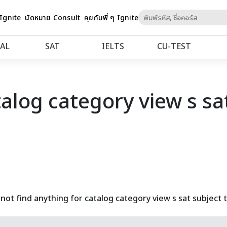
Skip
 Ignite
นัดหมาย Consult
คุยกับพี่ ๆ Ignite
to
Content
AL
SAT
IELTS
CU‑TEST
talog category view s sat
not find anything for catalog category view s sat subject t