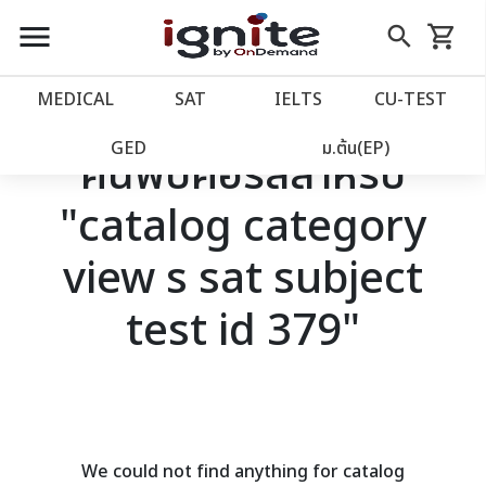
close
close
Skip
menu
search
shopping_cart
รถเข็น
to
Content
หน้าแรก
account_balance
MEDICAL
SAT
IELTS
CU‑TEST
เว็บไซต์อิกไนท์
power_settings_new
GED
ม.ต้น(EP)
ค้นพบคอร์สสำหรับ
"catalog category
โปรโมชั่น
local_offer
view s sat subject
วางแผนการเรียน
import_contacts
test id 379"
เข้าสู่ระบบ
account_circle
ลงทะเบียน
assignment
We could not find anything for catalog