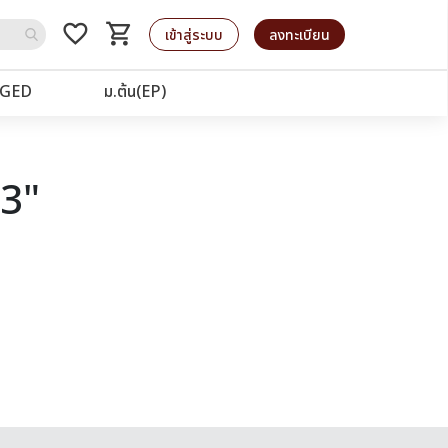
favorite_border
shopping_cart
รถเข็น
เข้าสู่ระบบ
ลงทะเบียน
GED
ม.ต้น(EP)
03"