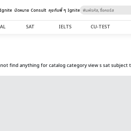
Skip
 Ignite
นัดหมาย Consult
คุยกับพี่ ๆ Ignite
to
Content
AL
SAT
IELTS
CU‑TEST
not find anything for catalog category view s sat subject t