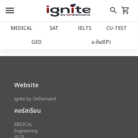
close
close
Skip
menu
search
shopping_cart
รถเข็น
to
Content
หน้าแรก
account_balance
MEDICAL
SAT
IELTS
CU‑TEST
We could not find anything for catalog
เว็บไซต์อิกไนท์
power_settings_new
GED
ม.ต้น(EP)
category view s sat subject test id 379
โปรโมชั่น
local_offer
วางแผนการเรียน
import_contacts
Website
เข้าสู่ระบบ
account_circle
ignite by OnDemand
คอร์สเรียน
ลงทะเบียน
assignment
MEDICAL
Engineering
IELTS