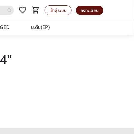
favorite_border
shopping_cart
รถเข็น
เข้าสู่ระบบ
ลงทะเบียน
GED
ม.ต้น(EP)
64"