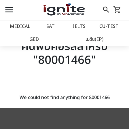
close
close
Skip
menu
search
shopping_cart
รถเข็น
to
Content
หน้าแรก
account_balance
MEDICAL
SAT
IELTS
CU‑TEST
เว็บไซต์อิกไนท์
power_settings_new
GED
ม.ต้น(EP)
ค้นพบคอร์สสำหรับ
"80001466"
โปรโมชั่น
local_offer
วางแผนการเรียน
import_contacts
เข้าสู่ระบบ
account_circle
We could not find anything for 80001466
ลงทะเบียน
assignment