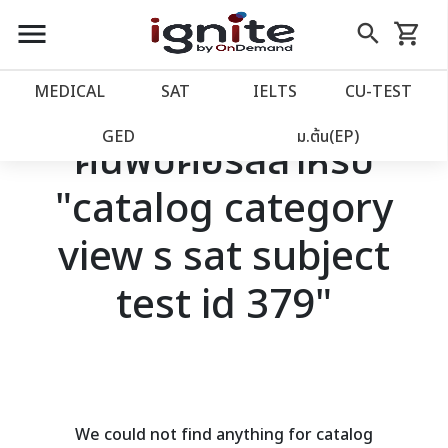
close
close
Skip
menu
search
shopping_cart
รถเข็น
to
Content
หน้าแรก
account_balance
MEDICAL
SAT
IELTS
CU‑TEST
เว็บไซต์อิกไนท์
power_settings_new
GED
ม.ต้น(EP)
ค้นพบคอร์สสำหรับ
"catalog category
โปรโมชั่น
local_offer
view s sat subject
วางแผนการเรียน
import_contacts
test id 379"
เข้าสู่ระบบ
account_circle
ลงทะเบียน
assignment
We could not find anything for catalog