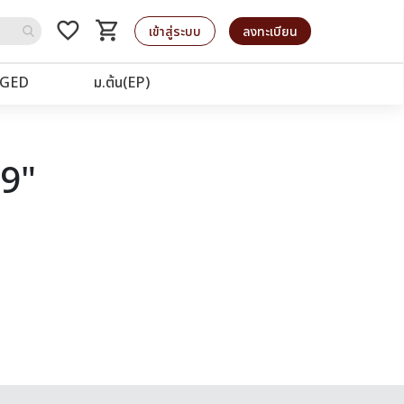
favorite_border
shopping_cart
รถเข็น
เข้าสู่ระบบ
ลงทะเบียน
GED
ม.ต้น(EP)
39"