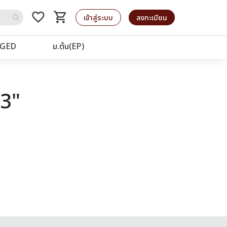
favorite_border
shopping_cart
รถเข็น
เข้าสู่ระบบ
ลงทะเบียน
GED
ม.ต้น(EP)
03"