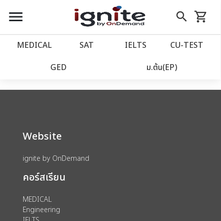
close
close
Skip
menu
search
shopping_cart
รถเข็น
to
Content
หน้าแรก
account_balance
MEDICAL
SAT
IELTS
CU‑TEST
We could not find anything for catalog
เว็บไซต์อิกไนท์
power_settings_new
GED
ม.ต้น(EP)
category view s sat subject test id 379
โปรโมชั่น
local_offer
วางแผนการเรียน
import_contacts
Website
เข้าสู่ระบบ
account_circle
ignite by OnDemand
คอร์สเรียน
ลงทะเบียน
assignment
MEDICAL
Engineering
IELTS