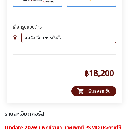
เลือกรูปแบบตำรา
คอร์สเรียน + หนังสือ
฿18,200
shopping_cart
เพิ่มลงรถเข็น
รายละเอียดคอร์ส
Update 2026! แพทย์รามา และแพทย์ PSMD ประกาศใช้