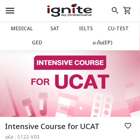
close
close
Skip
menu
search
shopping_cart
รถเข็น
to
Content
หน้าแรก
account_balance
MEDICAL
SAT
IELTS
CU‑TEST
เว็บไซต์อิกไนท์
power_settings_new
GED
ม.ต้น(EP)
โปรโมชั่น
local_offer
วางแผนการเรียน
import_contacts
เข้าสู่ระบบ
account_circle
ลงทะเบียน
assignment
Intensive Course for UCAT
favorite_border
รหัส : 5122-V03