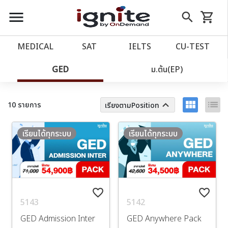
close
close
Skip
menu
search
shopping_cart
รถเข็น
to
Content
หน้าแรก
account_balance
MEDICAL
SAT
IELTS
CU‑TEST
เว็บไซต์อิกไนท์
ตัวกรอง
power_settings_new
GED
ม.ต้น(EP)
โปรโมชั่น
local_offer
view_module
list
keyboard_arrow_up
10 รายการ
เรียงตามPosition
วางแผนการเรียน
import_contacts
เรียนได้ทุกระบบ
เรียนได้ทุกระบบ
เข้าสู่ระบบ
account_circle
ลงทะเบียน
assignment
favorite_border
favorite_border
5143
5142
GED Admission Inter
GED Anywhere Pack