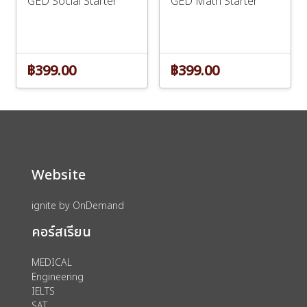
GED Social Starter
GED Math Starter
฿399.00
฿399.00
Website
ignite by OnDemand
คอร์สเรียน
MEDICAL
Engineering
IELTS
SAT