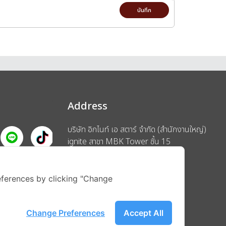
บันทึก
Address
บริษัท อิกไนท์ เอ สตาร์ จำกัด (สำนักงานใหญ่)
ignite สาขา MBK Tower ชั้น 15
ถนนพญาไท แขวงวังใหม่ เขตปทุมวัน
รือ
กรุงเทพมหานคร 10330
ferences by clicking "Change
Change Preferences
Accept All