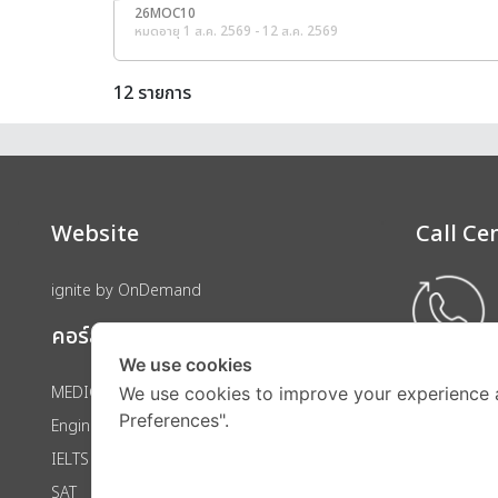
26MOC10
หมดอายุ 1 ส.ค. 2569 - 12 ส.ค. 2569
12 รายการ
Website
Call Ce
ignite by OnDemand
คอร์สเรียน
We use cookies
MEDICAL
We use cookies to improve your experience 
Preferences".
Engineering
IELTS
SAT