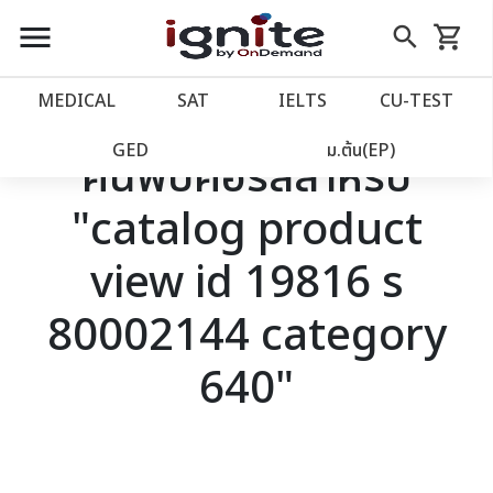
close
close
Skip
menu
search
shopping_cart
รถเข็น
to
Content
หน้าแรก
account_balance
MEDICAL
SAT
IELTS
CU‑TEST
เว็บไซต์อิกไนท์
power_settings_new
GED
ม.ต้น(EP)
ค้นพบคอร์สสำหรับ
"catalog product
โปรโมชั่น
local_offer
view id 19816 s
วางแผนการเรียน
import_contacts
80002144 category
เข้าสู่ระบบ
account_circle
640"
ลงทะเบียน
assignment