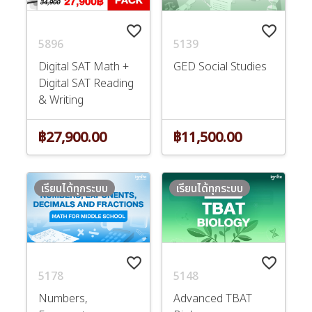
favorite_border
favorite_border
5896
5139
Digital SAT Math +
GED Social Studies
Digital SAT Reading
& Writing
฿27,900.00
฿11,500.00
เรียนได้ทุกระบบ
เรียนได้ทุกระบบ
favorite_border
favorite_border
5178
5148
Numbers,
Advanced TBAT