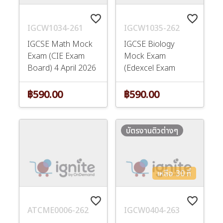
favorite_border
favorite_border
IGCW1034-261
IGCW1035-262
IGCSE Math Mock
IGCSE Biology
Exam (CIE Exam
Mock Exam
Board) 4 April 2026
(Edexcel Exam
Board) 5 Apr
฿590.00
฿590.00
บัตรงานติวต่างๆ
เหลือ 30 ที่
favorite_border
favorite_border
ATCME0006-262
IGCW0404-263