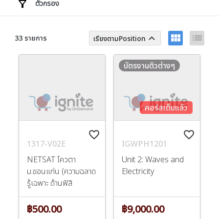
ตัวกรอง
view_module
list
keyboard_arrow_up
33 รายการ
เรียงตามPosition
บัตรงานติวต่างๆ
คอร์สเต็มแล้ว
favorite_border
favorite_border
1317-V02E
IGWPH1201
NETSAT โควตา
Unit 2: Waves and
ม.ขอนแก่น (ความฉลาด
Electricity
รู้เฉพาะ ด้านฟิสิ
฿500.00
฿9,000.00