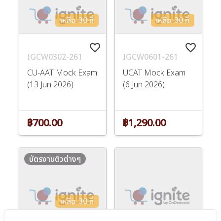
เหลือ 30 ที่
เหลือ 30 ที่
favorite_border
favorite_border
IGCW0302-261
IGCW0601-261
CU-AAT Mock Exam
UCAT Mock Exam
(13 Jun 2026)
(6 Jun 2026)
฿700.00
฿1,290.00
บัตรงานติวต่างๆ
เหลือ 30 ที่