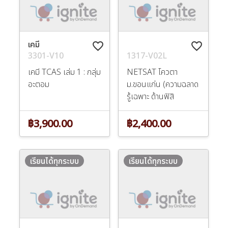
เคมี
favorite_border
favorite_border
3301-V10
1317-V02L
เคมี TCAS เล่ม 1 : กลุ่ม
NETSAT โควตา
อะตอม
ม.ขอนแก่น (ความฉลาด
รู้เฉพาะ ด้านฟิสิ
฿3,900.00
฿2,400.00
เรียนได้ทุกระบบ
เรียนได้ทุกระบบ