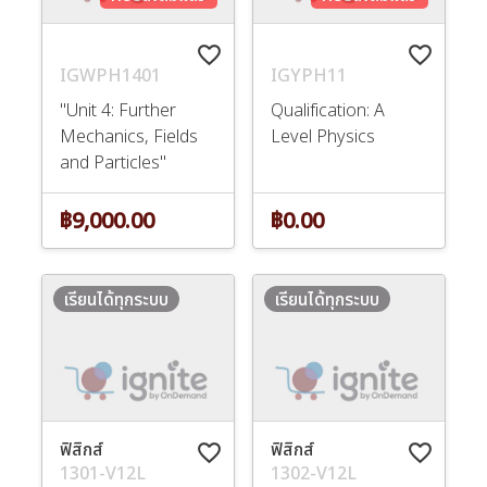
favorite_border
favorite_border
IGWPH1401
IGYPH11
"Unit 4: Further
Qualification: A
Mechanics, Fields
Level Physics
and Particles"
฿9,000.00
฿0.00
เรียนได้ทุกระบบ
เรียนได้ทุกระบบ
ฟิสิกส์
ฟิสิกส์
favorite_border
favorite_border
1301-V12L
1302-V12L