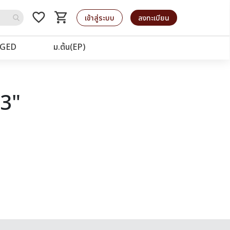
favorite_border
shopping_cart
รถเข็น
เข้าสู่ระบบ
ลงทะเบียน
GED
ม.ต้น(EP)
23"