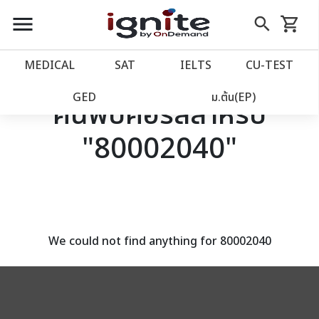
close
close
Skip
menu
search
shopping_cart
รถเข็น
to
Content
หน้าแรก
account_balance
MEDICAL
SAT
IELTS
CU‑TEST
เว็บไซต์อิกไนท์
power_settings_new
GED
ม.ต้น(EP)
ค้นพบคอร์สสำหรับ
"80002040"
โปรโมชั่น
local_offer
วางแผนการเรียน
import_contacts
เข้าสู่ระบบ
account_circle
We could not find anything for 80002040
ลงทะเบียน
assignment