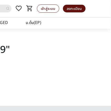
favorite_border
shopping_cart
รถเข็น
เข้าสู่ระบบ
ลงทะเบียน
GED
ม.ต้น(EP)
09"