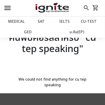
close
close
Skip
menu
search
shopping_cart
รถเข็น
to
Content
หน้าแรก
account_balance
MEDICAL
SAT
IELTS
CU‑TEST
เว็บไซต์อิกไนท์
power_settings_new
GED
ม.ต้น(EP)
ค้นพบคอร์สสำหรับ "cu
tep speaking"
โปรโมชั่น
local_offer
วางแผนการเรียน
import_contacts
เข้าสู่ระบบ
account_circle
We could not find anything for cu tep
speaking
ลงทะเบียน
assignment