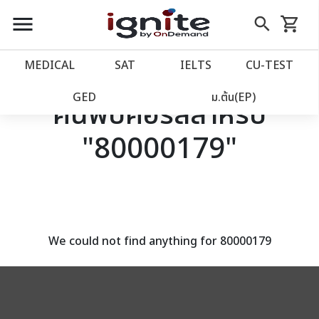
close
close
Skip
menu
search
shopping_cart
รถเข็น
to
Content
หน้าแรก
account_balance
MEDICAL
SAT
IELTS
CU‑TEST
เว็บไซต์อิกไนท์
power_settings_new
GED
ม.ต้น(EP)
ค้นพบคอร์สสำหรับ
"80000179"
โปรโมชั่น
local_offer
วางแผนการเรียน
import_contacts
เข้าสู่ระบบ
account_circle
We could not find anything for 80000179
ลงทะเบียน
assignment