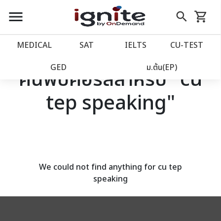
close
close
Skip
menu
search
shopping_cart
รถเข็น
to
Content
หน้าแรก
account_balance
MEDICAL
SAT
IELTS
CU‑TEST
เว็บไซต์อิกไนท์
power_settings_new
GED
ม.ต้น(EP)
ค้นพบคอร์สสำหรับ "cu
tep speaking"
โปรโมชั่น
local_offer
วางแผนการเรียน
import_contacts
เข้าสู่ระบบ
account_circle
We could not find anything for cu tep
speaking
ลงทะเบียน
assignment