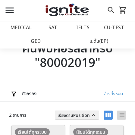
close
close
Skip
menu
search
shopping_cart
รถเข็น
to
Content
หน้าแรก
account_balance
MEDICAL
SAT
IELTS
CU‑TEST
เว็บไซต์อิกไนท์
power_settings_new
GED
ม.ต้น(EP)
ค้นพบคอร์สสำหรับ
"80002019"
โปรโมชั่น
local_offer
วางแผนการเรียน
import_contacts
เข้าสู่ระบบ
account_circle
ตัวกรอง
ล้างทั้งหมด
ลงทะเบียน
assignment
view_module
list
keyboard_arrow_up
2 รายการ
เรียงตามPosition
เรียนได้ทุกระบบ
เรียนได้ทุกระบบ