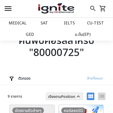
close
close
Skip
menu
search
shopping_cart
รถเข็น
to
Content
หน้าแรก
account_balance
MEDICAL
SAT
IELTS
CU‑TEST
เว็บไซต์อิกไนท์
power_settings_new
GED
ม.ต้น(EP)
ค้นพบคอร์สสำหรับ
"80000725"
โปรโมชั่น
local_offer
วางแผนการเรียน
import_contacts
เข้าสู่ระบบ
account_circle
ตัวกรอง
ล้างทั้งหมด
ลงทะเบียน
assignment
view_module
list
keyboard_arrow_up
9 รายการ
เรียงตามPosition
บัตรงานติวต่างๆ
คอร์สสดIG