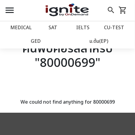
close
close
Skip
menu
search
shopping_cart
รถเข็น
to
Content
หน้าแรก
account_balance
MEDICAL
SAT
IELTS
CU‑TEST
เว็บไซต์อิกไนท์
power_settings_new
GED
ม.ต้น(EP)
ค้นพบคอร์สสำหรับ
"80000699"
โปรโมชั่น
local_offer
วางแผนการเรียน
import_contacts
เข้าสู่ระบบ
account_circle
We could not find anything for 80000699
ลงทะเบียน
assignment