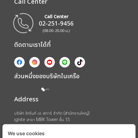
Call Center
Call Center
02-251-9456
(08.00-20.00 น.)
ติดตามเราได้ที่
ส่วนหนึ่งของบริษัทในเครือ
Address
บริษัท อิกไนท์ เอ สตาร์ จำกัด (สำนักงานใหญ่)
ignite สาขา MBK Tower ชั้น 15
ถนนพญาไท แขวงวังใหม่ เขตปทุมวัน กรุงเทพมหานคร 10330
We use cookies