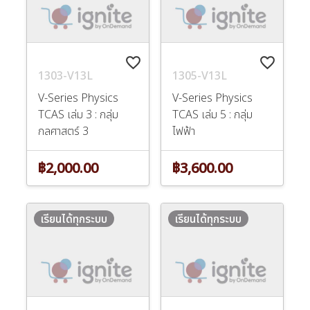
favorite_border
favorite_border
1303-V13L
1305-V13L
V-Series Physics
V-Series Physics
TCAS เล่ม 3 : กลุ่ม
TCAS เล่ม 5 : กลุ่ม
กลศาสตร์ 3
ไฟฟ้า
฿2,000.00
฿3,600.00
เรียนได้ทุกระบบ
เรียนได้ทุกระบบ