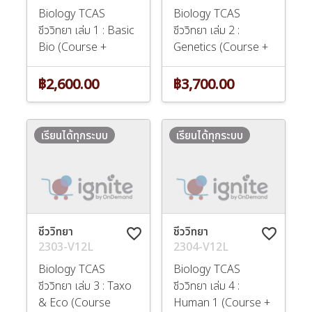
Biology TCAS
Biology TCAS
ชีววิทยา เล่ม 1 : Basic
ชีววิทยา เล่ม 2 :
Bio (Course +
Genetics (Course +
฿2,600.00
฿3,700.00
เรียนได้ทุกระบบ
เรียนได้ทุกระบบ
ชีววิทยา
ชีววิทยา
favorite_border
favorite_border
2303-V12L
2304-V12L
Biology TCAS
Biology TCAS
ชีววิทยา เล่ม 3 : Taxo
ชีววิทยา เล่ม 4 :
& Eco (Course
Human 1 (Course +